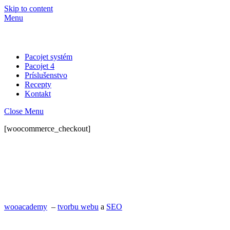
Skip to content
Menu
Pacojet systém
Pacojet 4
Príslušenstvo
Recepty
Kontakt
Close Menu
[woocommerce_checkout]
wooacademy
–
tvorbu webu
a
SEO