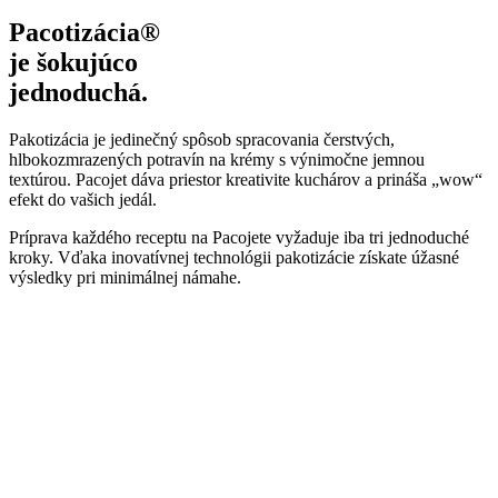
Pacotizácia®
je šokujúco
jednoduchá.
Pakotizácia je jedinečný spôsob spracovania čerstvých,
hlbokozmrazených potravín na krémy s výnimočne jemnou
textúrou. Pacojet dáva priestor kreativite kuchárov a prináša „wow“
efekt do vašich jedál.
Príprava každého receptu na Pacojete vyžaduje iba tri jednoduché
kroky. Vďaka inovatívnej technológii pakotizácie získate úžasné
výsledky pri minimálnej námahe.