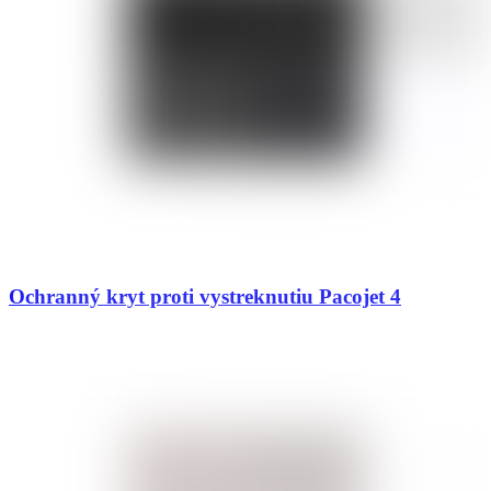
Ochranný kryt proti vystreknutiu Pacojet 4