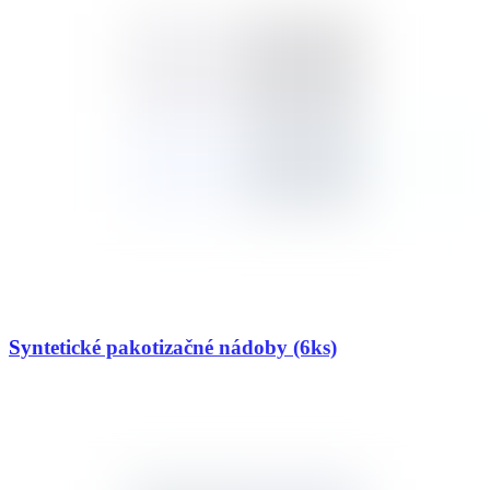
Syntetické pakotizačné nádoby (6ks)