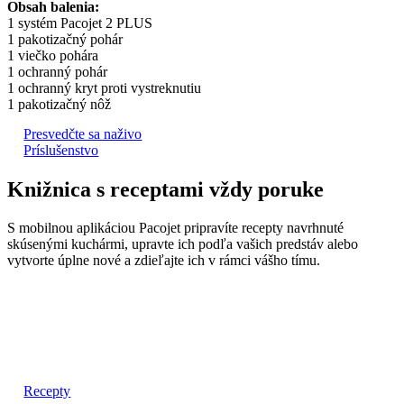
Obsah balenia:
1 systém Pacojet 2 PLUS
1 pakotizačný pohár
1 viečko pohára
1 ochranný pohár
1 ochranný kryt proti vystreknutiu
1 pakotizačný nôž
Presvedčte sa naživo
Príslušenstvo
Knižnica s receptami vždy poruke
S mobilnou aplikáciou Pacojet pripravíte recepty navrhnuté
skúsenými kuchármi, upravte ich podľa vašich predstáv alebo
vytvorte úplne nové a zdieľajte ich v rámci vášho tímu.
Recepty