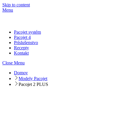
Skip to content
Menu
Pacojet systém
Pacojet 4
Príslušenstvo
Recepty
Kontakt
Close Menu
Domov
Modely Pacojet
Pacojet 2 PLUS