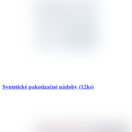
Syntetické pakotizačné nádoby (12ks)