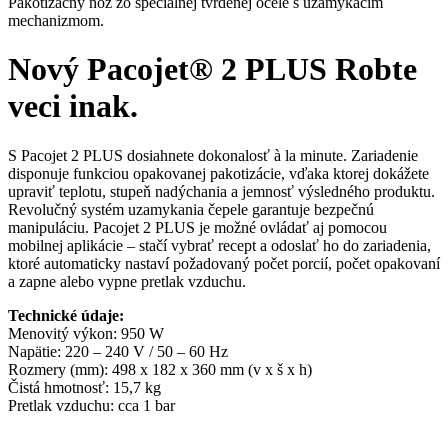
Pakotizačný nôž zo špeciálnej tvrdenej ocele s uzamykacím
mechanizmom.
Nový Pacojet® 2 PLUS Robte
veci inak.
S Pacojet 2 PLUS dosiahnete dokonalosť à la minute. Zariadenie
disponuje funkciou opakovanej pakotizácie, vďaka ktorej dokážete
upraviť teplotu, stupeň nadýchania a jemnosť výsledného produktu.
Revolučný systém uzamykania čepele garantuje bezpečnú
manipuláciu. Pacojet 2 PLUS je možné ovládať aj pomocou
mobilnej aplikácie – stačí vybrať recept a odoslať ho do zariadenia,
ktoré automaticky nastaví požadovaný počet porcií, počet opakovaní
a zapne alebo vypne pretlak vzduchu.
Technické údaje:
Menovitý výkon: 950 W
Napätie: 220 – 240 V / 50 – 60 Hz
Rozmery (mm): 498 x 182 x 360 mm (v x š x h)
Čistá hmotnosť: 15,7 kg
Pretlak vzduchu: cca 1 bar