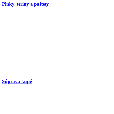
Plnky, teriny a paštéty
Súprava kupé