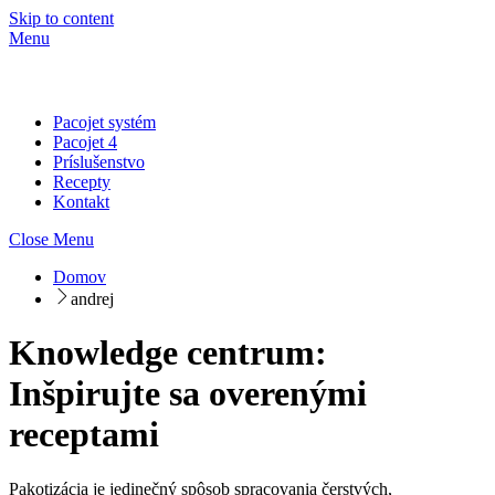
Skip to content
Menu
Pacojet systém
Pacojet 4
Príslušenstvo
Recepty
Kontakt
Close Menu
Domov
andrej
Knowledge centrum:
Inšpirujte sa overenými
receptami
Pakotizácia je jedinečný spôsob spracovania čerstvých,