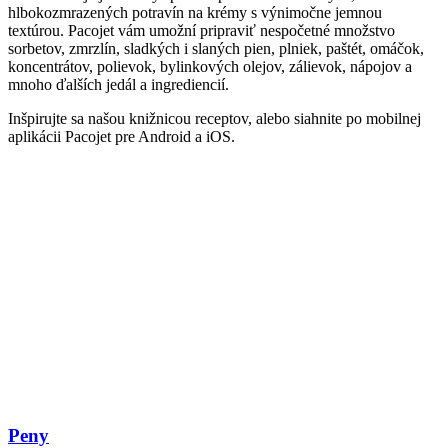
hlbokozmrazených potravín na krémy s výnimočne jemnou
textúrou. Pacojet vám umožní pripraviť nespočetné množstvo
sorbetov, zmrzlín, sladkých i slaných pien, plniek, paštét, omáčok,
koncentrátov, polievok, bylinkových olejov, zálievok, nápojov a
mnoho ďalších jedál a ingrediencií.
Inšpirujte sa našou knižnicou receptov, alebo siahnite po mobilnej
aplikácii Pacojet pre Android a iOS.
Peny