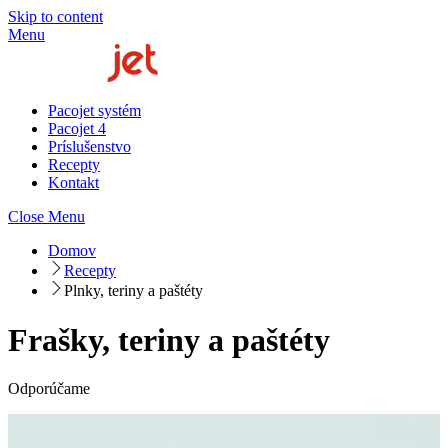
Skip to content
Menu
Pacojet systém
Pacojet 4
Príslušenstvo
Recepty
Kontakt
Close Menu
Domov
Recepty
Plnky, teriny a paštéty
Frašky, teriny a paštéty
Odporúčame