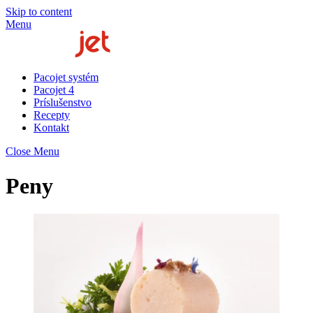
Skip to content
Menu
Pacojet systém
Pacojet 4
Príslušenstvo
Recepty
Kontakt
Close Menu
Peny