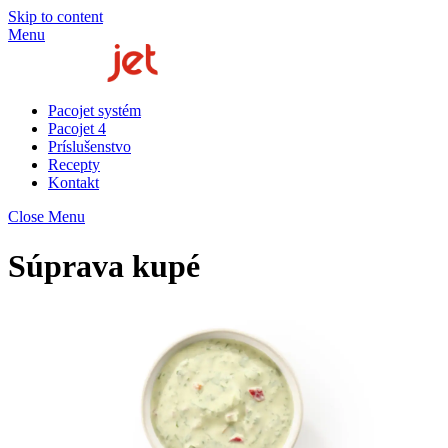
Skip to content
Menu
Pacojet systém
Pacojet 4
Príslušenstvo
Recepty
Kontakt
Close Menu
Súprava kupé