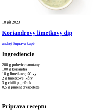
18
júl
2023
Koriandrový limetkový dip
andrej
Súprava kupé
Ingrediencie
200 g polovice smotany
100 g koriandra
10 g limetkovej šťavy
2 g limetkovej kôry
3 g chilli papričiek
0,5 g piment d’espelette
Príprava receptu